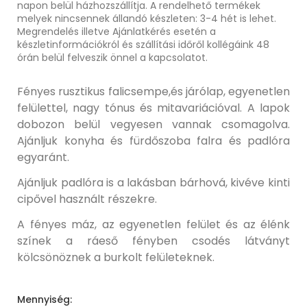
napon belül házhozszállítja. A rendelhető termékek
melyek nincsennek állandó készleten: 3-4 hét is lehet.
Megrendelés illetve Ajánlatkérés esetén a
készletinformációkról és szállítási időről kollégáink 48
órán belül felveszik önnel a kapcsolatot.
Fényes rusztikus falicsempe,és járólap, egyenetlen
felülettel, nagy tónus és mitavariációval. A lapok
dobozon belül vegyesen vannak csomagolva.
Ajánljuk konyha és fürdőszoba falra és padlóra
egyaránt.
Ajánljuk padlóra is a lakásban bárhová, kivéve kinti
cipővel használt részekre.
A fényes máz, az egyenetlen felület és az élénk
színek a ráeső fényben csodés látványt
kölcsönöznek a burkolt felületeknek.
Mennyiség: