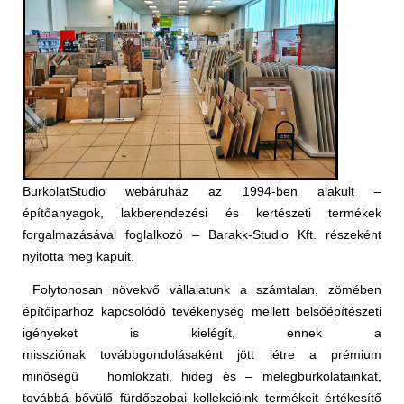
BurkolatStudio webáruház az 1994-ben alakult –
építőanyagok, lakberendezési és kertészeti termékek
forgalmazásával foglalkozó – Barakk-Studio Kft. részeként
nyitotta meg kapuit.
Folytonosan növekvő vállalatunk a számtalan, zömében
építőiparhoz kapcsolódó tevékenység mellett belsőépítészeti
igényeket is
kielégít
, ennek a
missziónak
továbbgondolásaként
jött létre a prémium
minőségű homlokzati, hideg és –
melegburkolatainkat
,
továbbá bővülő fürdőszobai kollekcióink termékeit értékesítő