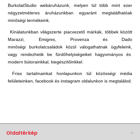
BurkolatStudio webáruházunk, melyen túl több mint ezer
négyzetméteres áruházunkban egyaránt megtalálhatóak
minőségi termékeink.
Kínálatunkban világszerte piacvezető márkák, többek között
Marazzi, Emigres, Provenza és Dado
minőségi
burkolatcsaládok
közül válogathatnak ügyfeleink,
vagy
rendezhetik
be fürdőhelyiségeiket hagyományos és
modern
bútorainkkal
,
kiegészítőinkkel
.
Friss tartalmainkat honlapunkon túl közösségi média
felületeinken,
facebook
és
instagram
oldalunkon is megtalálod.
Oldaltérkép