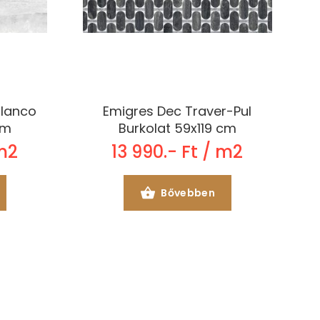
Blanco
Emigres Dec Traver-Pul
cm
Burkolat 59x119 cm
 m2
13 990.- Ft / m2
Bővebben