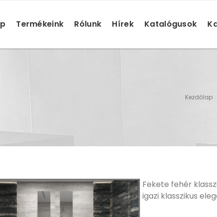
ap
Termékeink
Rólunk
Hírek
Katalógusok
Ka
Kezdőlap
Fekete fehér klass
igazi klasszikus el