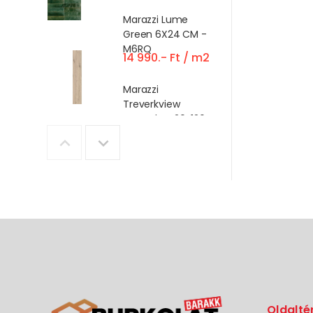
Marazzi Lume
Green 6X24 CM -
M6RQ
14 990.- Ft / m2
Marazzi
Treverkview
Naturale - 20x120R
9 990.- Ft / m²
Emigres Mos Lucia
Beige 30x90
(MluciaB3090)
9 990.- Ft / m²
Emigres Lucia
30x90 (lucia3090)
14 990.- Ft / m2
Marazzi
Oldalté