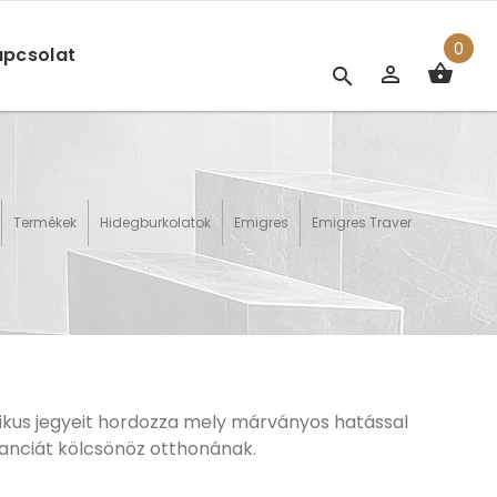
0
pcsolat
Termékek
Hidegburkolatok
Emigres
Emigres Traver
zikus jegyeit hordozza mely márványos hatással
eganciát kölcsönöz otthonának.