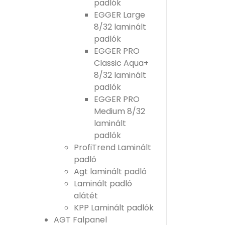
padlók
EGGER Large
8/32 laminált
padlók
EGGER PRO
Classic Aqua+
8/32 laminált
padlók
EGGER PRO
Medium 8/32
laminált
padlók
ProfiTrend Laminált
padló
Agt laminált padló
Laminált padló
alátét
KPP Laminált padlók
AGT Falpanel