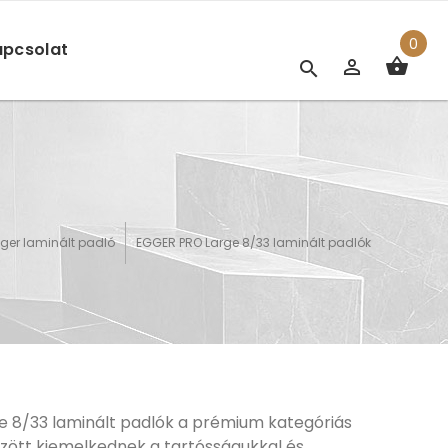
0
pcsolat
ger laminált padló
EGGER PRO Large 8/33 laminált padlók
 8/33 laminált padlók a prémium kategóriás
zött kiemelkednek a tartósságukkal és