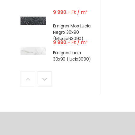
9 990.- Ft / m²
Emigres Mos Lucia
Negro 30x90
(MluciaN3090)
9 990.- Ft / m²
Emigres Lucia
30x90 (lucia3090)
14 990.- Ft / m2
Marazzi
Treverkview Scuro
- 20x120R
18 490.- Ft / m2
Marazzi Lume
China 6X24 CM -
MA9L
18 490.- Ft / m2