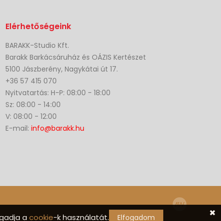
Elérhetőségeink
BARAKK-Studio Kft.
Barakk Barkácsáruház és OÁZIS Kertészet
5100 Jászberény, Nagykátai út 17.
+36 57 415 070
Nyitvatartás: H-P: 08:00 - 18:00
Sz: 08:00 - 14:00
V: 08:00 - 12:00
E-mail:
info@barakk.hu
✖
ogadja a
cookie
-k használatát.
Elfogadom