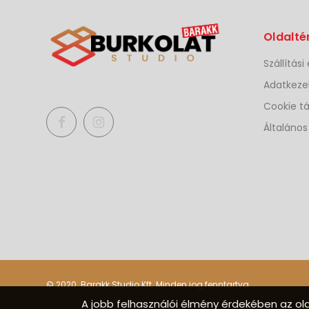
Marazzi Lume
Oldalté
Green 6X24 CM -
M6RQ
14 990.- Ft / m2
Szállítási
Adatkezel
Marazzi
Cookie tá
Treverkview
Naturale - 20x120R
Általános
9 990.- Ft / m²
Emigres Sabina
Roble 30x90
(sabinaR3090)
14 990.- Ft / m2
Marazzi
Treverkview Miele
- 20x120R
© 2020. Barakk Studio Kft. Minden jog fenntartva
A jobb felhasználói élmény érdekében az old