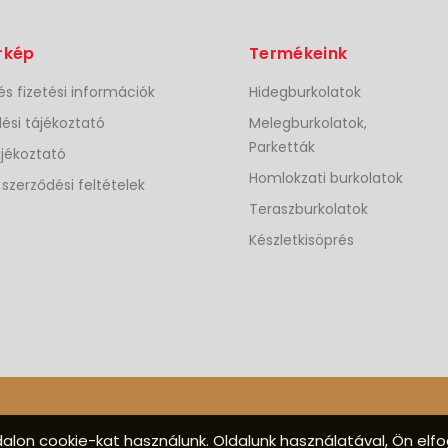
rkép
Termékeink
 és fizetési információk
Hidegburkolatok
ési tájékoztató
Melegburkolatok,
Parketták
jékoztató
Homlokzati burkolatok
 szerződési feltételek
Teraszburkolatok
Készletkisöprés
alon cookie-kat használunk. Oldalunk használatával, Ön elf