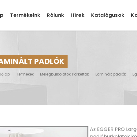
ap
Termékeink
Rólunk
Hírek
Katalógusok
Ka
LAMINÁLT PADLÓK
dőlap
Termékek
Melegburkolatok, Parketták
Laminált padlók
Eg
Az EGGER PRO Large
padlóburkolatok kö