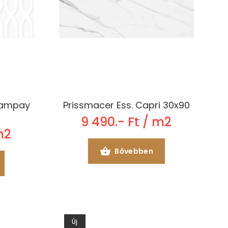
 Dampay
Prissmacer Ess. Capri 30x90
9 490.- Ft / m2
m2
Bővebben
Új