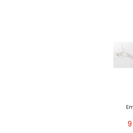
Marazzi
Treverkview Scuro
- 20x120R
9 990.- Ft / m²
Emigres Mos Lucia
Negro 30x90
(MluciaN3090)
Em
9