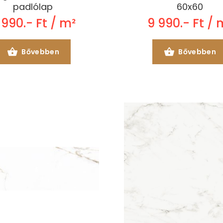
padlólap
60x60
 990.- Ft / m²
9 990.- Ft / 
Bővebben
Bővebben