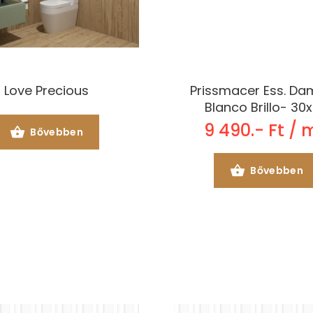
Love Precious
Prissmacer Ess. D
Blanco Brillo- 30
9 490.- Ft / 
Bővebben
Bővebben