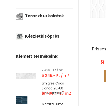
Teraszburkolatok
Készletkisöprés
Prissm
Kiemelt termékeink
9
7 490.- Ft / m²
5 245.- Ft / m²
Emigres Coco
Blanco 20x60
18 490.- Ft / m2
(CocoB2060)
Marazzi Lume