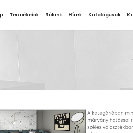
ap
Termékeink
Rólunk
Hírek
Katalógusok
Ka
A kategóriában min
márvány hatással r
széles választékba