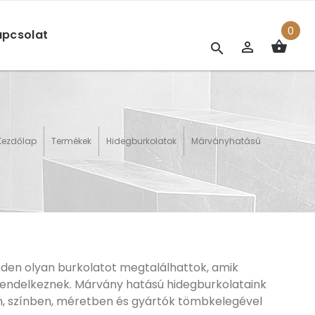
0
pcsolat
Kezdőlap
Termékek
Hidegburkolatok
Márványhatású
den olyan burkolatot megtalálhattok, amik
endelkeznek. Márvány hatású hidegburkolataink
n, színben, méretben és gyártók tömbkelegével