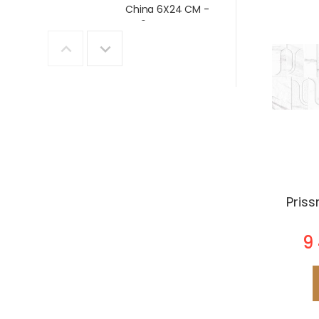
China 6X24 CM -
MA9L
14 990.- Ft / m2
Marazzi
Treverkview Miele
- 20x120R
9 990.- Ft / m²
Emigres Sabina
Roble 30x90
(sabinaR3090)
9 990.- Ft / m²
Priss
Emigres Mos Lucia
Beige 30x90
(MluciaB3090)
9
9 990.- Ft / m²
Emigres Lucia
30x90 (lucia3090)
14 990.- Ft / m2