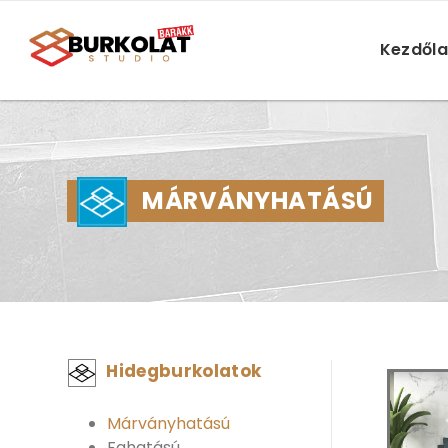
Kezdől
MÁRVÁNYHATÁSÚ
Hidegburkolatok
Márványhatású
Fahatású