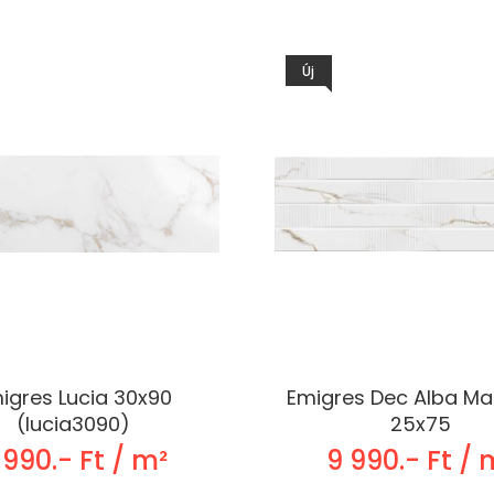
Új
igres Lucia 30x90
Emigres Dec Alba Ma
(lucia3090)
25x75
 990.- Ft / m²
9 990.- Ft / 