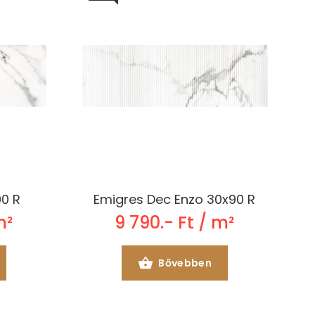
90 R
Emigres Dec Enzo 30x90 R
m²
9 790.- Ft / m²
Bővebben