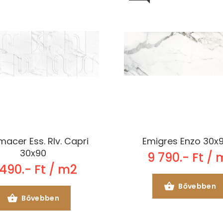
macer Ess. Rlv. Capri
Emigres Enzo 30x
30x90
9 790.- Ft / 
 490.- Ft / m2
Bővebben
Bővebben