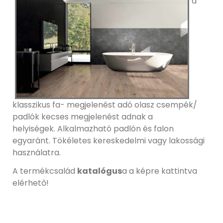
a
klasszikus fa- megjelenést adó olasz csempék/
padlók kecses megjelenést adnak a
helyiségek. Alkalmazható padlón és falon
egyaránt. Tökéletes kereskedelmi vagy lakossági
használatra.
A termékcsalád
katalógus
a a képre kattintva
elérhető!