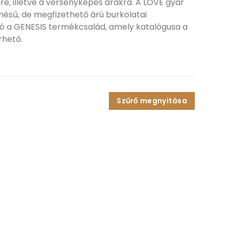
e, illetve a versenyképes árakra. A LOVE gyár
nésű, de megfizethető árú burkolatai
ó a GENESIS termékcsalád, amely katalógusa a
rhető.
Szűrő megnyitása