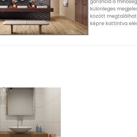
garancia a minőségr
különleges megjele
között megtalálhat
képre kattintva elé