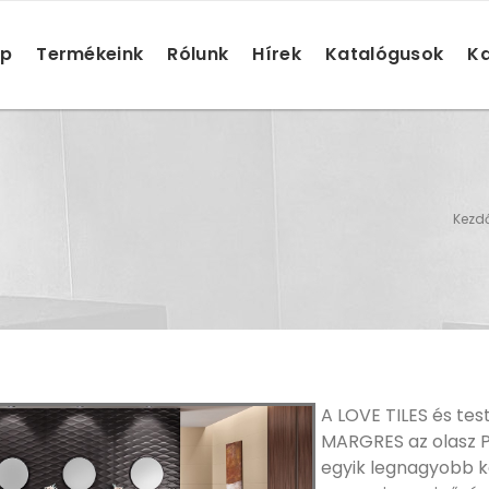
ap
Termékeink
Rólunk
Hírek
Katalógusok
Ka
Kezd
A LOVE TILES és tes
MARGRES az olasz P
egyik legnagyobb k