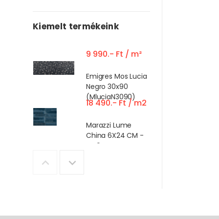
Kiemelt termékeink
9 990.- Ft / m²
Emigres Mos Lucia
Negro 30x90
(MluciaN3090)
18 490.- Ft / m2
Marazzi Lume
China 6X24 CM -
MA9L
18 490.- Ft / m2
Marazzi Lume
Green 6X24 CM -
M6RQ
14 990.- Ft / m2