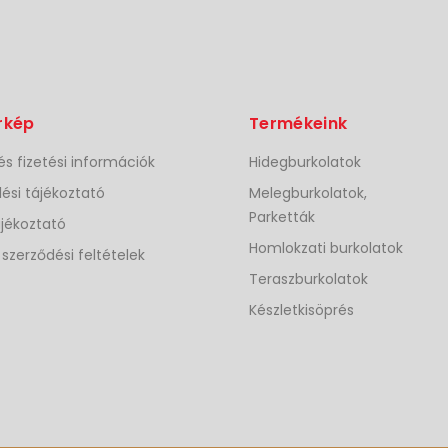
rkép
Termékeink
 és fizetési információk
Hidegburkolatok
ési tájékoztató
Melegburkolatok,
Parketták
jékoztató
Homlokzati burkolatok
 szerződési feltételek
Teraszburkolatok
Készletkisöprés