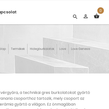
0
pcsolat
őlap
Termékek
Hidegburkolatok
Love
Love Genesis
tvérgyára, a technikai gres burkolatokat gyártó
anaria csoporthoz tartozik, mely csoport az
erámia gyártó a világon. Ez önmagában