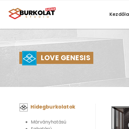
Kezdől
LOVE GENESIS
Hidegburkolatok
Márványhatású
Fahatású