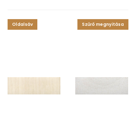
Oldalsáv
Szűrő megnyitása