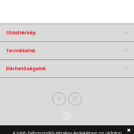
Oldaltérkép
Termékeink
Elérhetőségeink
✖
A jobb felhasználói élmény érdekében az oldalon