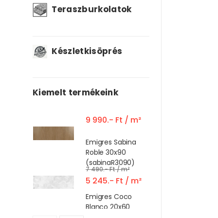
Teraszburkolatok
Készletkisöprés
Kiemelt termékeink
9 990.- Ft / m²
Emigres Sabina
Roble 30x90
(sabinaR3090)
7 490.- Ft / m²
5 245.- Ft / m²
Emigres Coco
Blanco 20x60
14 990.- Ft / m2
(CocoB2060)