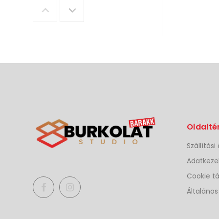
Marazzi
Treverkview Scuro
- 20x120R
18 490.- Ft / m2
Marazzi Lume
Green 6X24 CM -
M6RQ
14 990.- Ft / m2
Marazzi
Oldalté
Treverkview Miele
- 20x120R
14 990.- Ft / m2
Szállítási
Adatkezel
Marazzi
Cookie tá
Treverkview
Naturale - 20x120R
Általános
18 490.- Ft / m2
Marazzi Lume