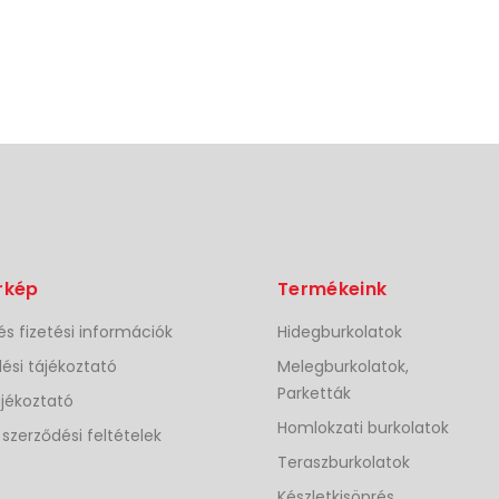
rkép
Termékeink
 és fizetési információk
Hidegburkolatok
ési tájékoztató
Melegburkolatok,
Parketták
jékoztató
Homlokzati burkolatok
 szerződési feltételek
Teraszburkolatok
Készletkisöprés