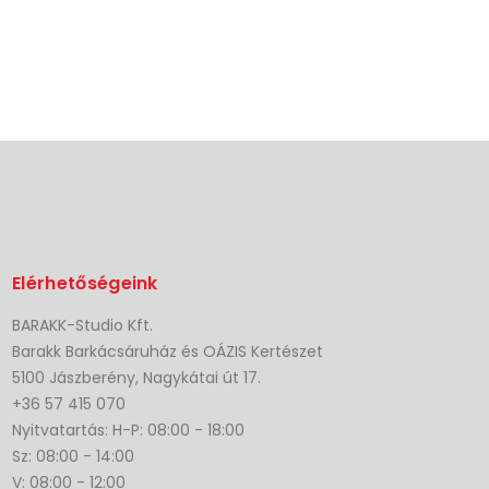
Elérhetőségeink
BARAKK-Studio Kft.
Barakk Barkácsáruház és OÁZIS Kertészet
5100 Jászberény, Nagykátai út 17.
+36 57 415 070
Nyitvatartás: H-P: 08:00 - 18:00
Sz: 08:00 - 14:00
V: 08:00 - 12:00