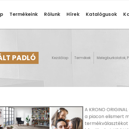
ap
Termékeink
Rólunk
Hírek
Katalógusok
Ka
ÁLT PADLÓ
Kezdőlap
Termékek
Melegburkolatok, P
A KRONO ORIGINAL 
a piacon elismert mi
termékválasztékot 