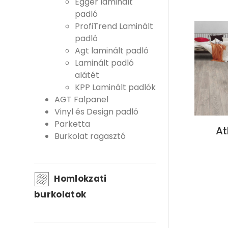
Egger laminált
padló
ProfiTrend Laminált
padló
Agt laminált padló
Laminált padló
alátét
KPP Laminált padlók
AGT Falpanel
Vinyl és Design padló
Parketta
At
Burkolat ragasztó
Homlokzati
burkolatok