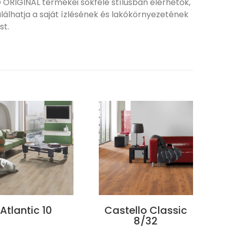
 ORIGINAL termékei sokféle stílusban elérhetők,
álhatja a saját ízlésének és lakókörnyezetének
st.
Atlantic 10
Castello Classic
8/32