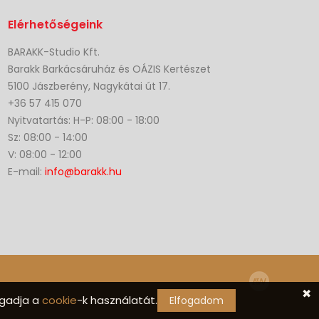
Elérhetőségeink
BARAKK-Studio Kft.
Barakk Barkácsáruház és OÁZIS Kertészet
5100 Jászberény, Nagykátai út 17.
+36 57 415 070
Nyitvatartás: H-P: 08:00 - 18:00
Sz: 08:00 - 14:00
V: 08:00 - 12:00
E-mail:
info@barakk.hu
✖
ogadja a
cookie
-k használatát.
Elfogadom