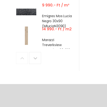
9 990.- Ft / m²
Emigres Mos Lucia
Negro 30x90
(MluciaN3090)
14 990.- Ft / m2
Marazzi
Treverkview
Naturale - 20x120R
14 990.- Ft / m2
Marazzi
Treverkview Miele
- 20x120R
9 990.- Ft / m²
Emigres Sabina
Roble 30x90
(sabinaR3090)
18 490.- Ft / m2