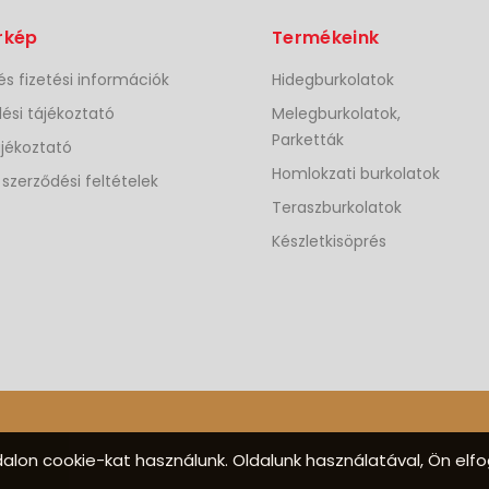
rkép
Termékeink
 és fizetési információk
Hidegburkolatok
ési tájékoztató
Melegburkolatok,
Parketták
jékoztató
Homlokzati burkolatok
 szerződési feltételek
Teraszburkolatok
Készletkisöprés
alon cookie-kat használunk. Oldalunk használatával, Ön elf